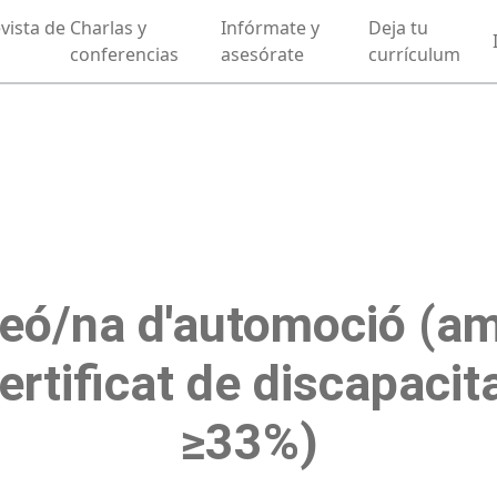
vista de
Charlas y
Infórmate y
Deja tu
conferencias
asesórate
currículum
eó/na d'automoció (a
ertificat de discapacit
≥33%)