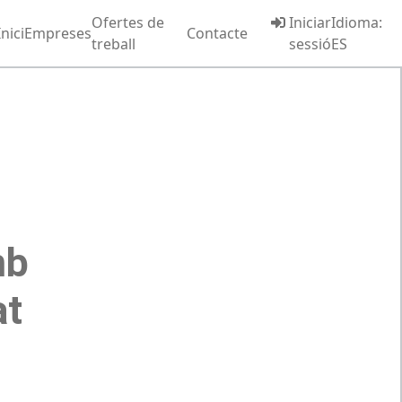
Ofertes de
Iniciar
Idioma:
Inici
Empreses
Contacte
treball
sessió
ES
mb
at