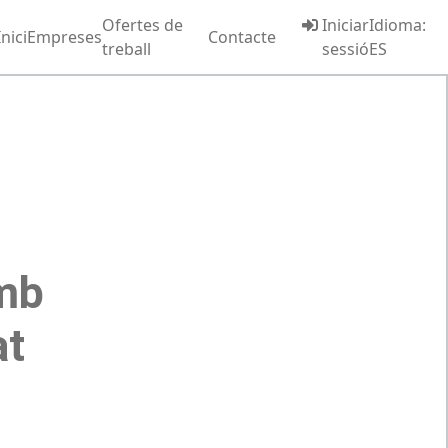
Ofertes de
Iniciar
Idioma:
Inici
Empreses
Contacte
treball
sessió
ES
amb
at