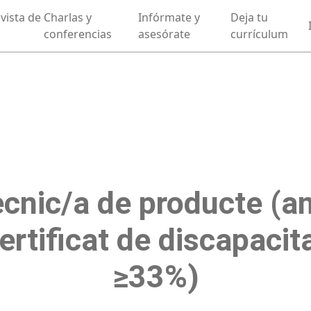
vista de
Charlas y
Infórmate y
Deja tu
conferencias
asesórate
currículum
cnic/a de producte (
ertificat de discapacit
≥33%)