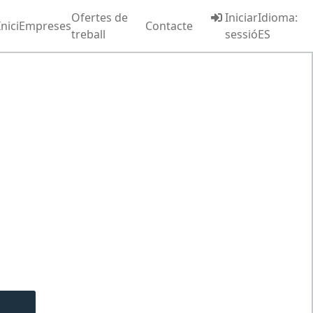
Ofertes de
Iniciar
Idioma:
Inici
Empreses
Contacte
treball
sessió
ES