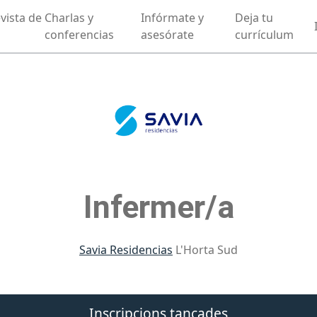
vista de
Charlas y
Infórmate y
Deja tu
conferencias
asesórate
currículum
Infermer/a
Savia Residencias
L'Horta Sud
Inscripcions tancades