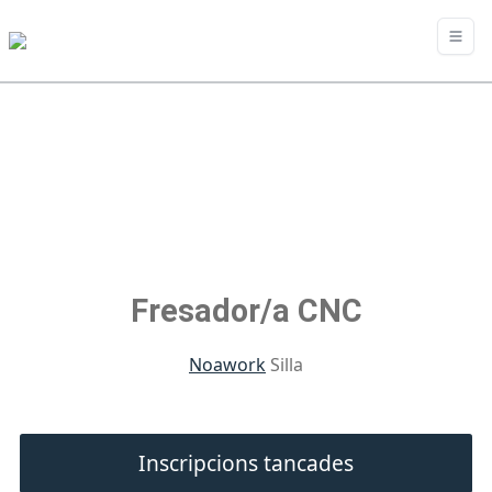
Fresador/a CNC
Noawork
Silla
Inscripcions tancades