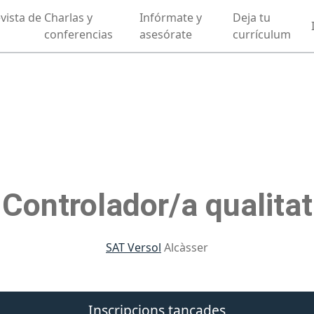
vista de
Charlas y
Infórmate y
Deja tu
conferencias
asesórate
currículum
Controlador/a qualitat
SAT Versol
Alcàsser
Inscripcions tancades