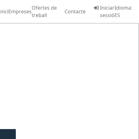
Ofertes de
Iniciar
Idioma:
Inici
Empreses
Contacte
treball
sessió
ES