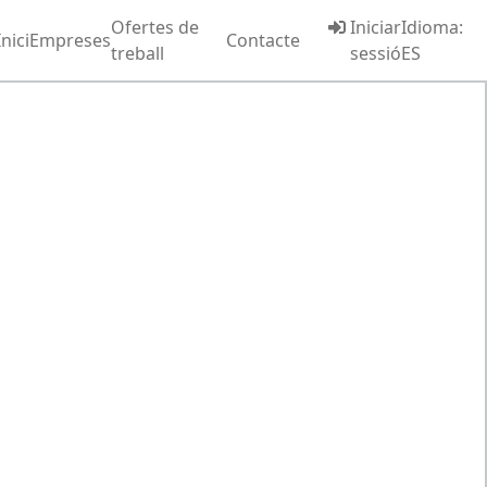
Ofertes de
Iniciar
Idioma:
Inici
Empreses
Contacte
treball
sessió
ES